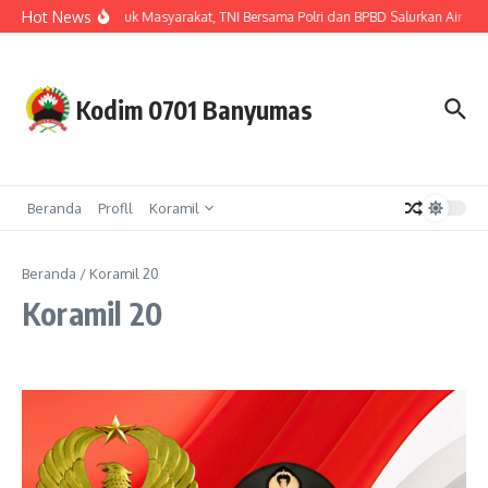
Lewati ke konten
Hot News
Hadir untuk Masyarakat, TNI Bersama Polri dan BPBD Salurkan Air Be
Kodim 0701 Banyumas
Beranda
Profll
Koramil
Beranda
/
Koramil 20
Koramil 20