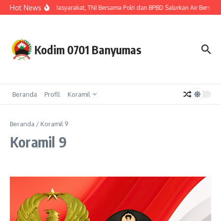
Lewati ke konten
Hot News
Hadir untuk Masyarakat, TNI Bersama Polri dan BPBD Salurkan Air Bersih
Kodim 0701 Banyumas
Beranda
Profll
Koramil
Beranda
/
Koramil 9
Koramil 9