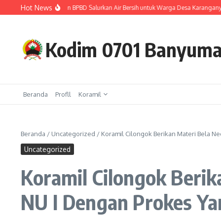
Lewati ke konten
Hot News
I Bersama Polri dan BPBD Salurkan Air Bersih untuk Warga Desa Karanganyar
Kodim 0701 Banyum
Beranda
Profll
Koramil
Beranda
/
Uncategorized
/
Koramil Cilongok Berikan Materi Bela Ne
Uncategorized
Koramil Cilongok Beri
NU I Dengan Prokes Ya