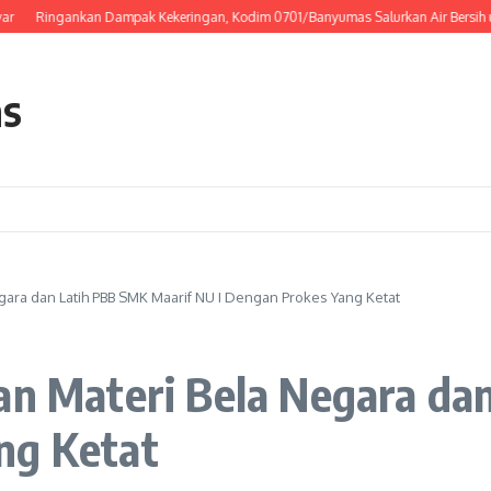
Ringankan Dampak Kekeringan, Kodim 0701/Banyumas Salurkan Air Bersih untuk 
as
gara dan Latih PBB SMK Maarif NU I Dengan Prokes Yang Ketat
kan Materi Bela Negara da
ng Ketat