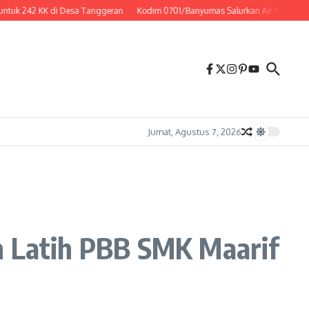
242 KK di Desa Tanggeran
Kodim 0701/Banyumas Salurkan Air Bersih, Ringan
Jumat, Agustus 7, 2026
n Latih PBB SMK Maarif