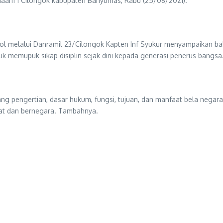
arif I Cilongok kabupaten Banyumas, Rabu (25/08/2021).
Pol melalui Danramil 23/Cilongok Kapten Inf Syukur menyampaikan 
uk memupuk sikap disiplin sejak dini kepada generasi penerus bangsa
ang pengertian, dasar hukum, fungsi, tujuan, dan manfaat bela nega
akat dan bernegara. Tambahnya.