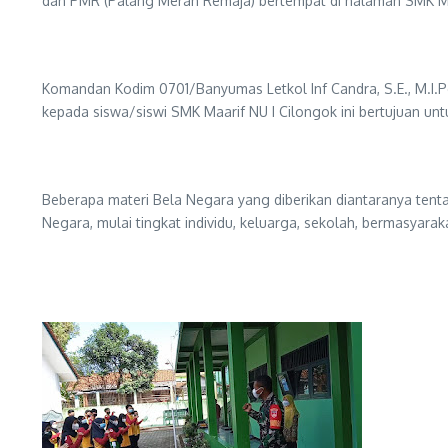
dan PMR (Palang Merah Remaja) bertempat di halaman SMK Ma
Komandan Kodim 0701/Banyumas Letkol Inf Candra, S.E., M.I.
kepada siswa/siswi SMK Maarif NU I Cilongok ini bertujuan unt
Beberapa materi Bela Negara yang diberikan diantaranya tent
Negara, mulai tingkat individu, keluarga, sekolah, bermasyar