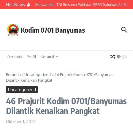
Lewati ke konten
Hot News
Hadir untuk Masyarakat, TNI Bersama Polri dan BPBD Salurkan Air Bersi
Kodim 0701 Banyumas
Beranda
Profll
Koramil
Beranda
/
Uncategorized
/
46 Prajurit Kodim 0701/Banyumas
Dilantik Kenaikan Pangkat
Uncategorized
46 Prajurit Kodim 0701/Banyumas
Dilantik Kenaikan Pangkat
Oktober 1, 2021