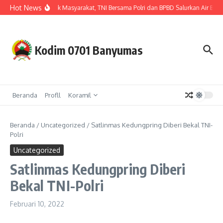
Lewati ke konten
Hot News
Hadir untuk Masyarakat, TNI Bersama Polri dan BPBD Salurkan Air Bers
Kodim 0701 Banyumas
Beranda
Profll
Koramil
Beranda
/
Uncategorized
/
Satlinmas Kedungpring Diberi Bekal TNI-
Polri
Uncategorized
Satlinmas Kedungpring Diberi
Bekal TNI-Polri
Februari 10, 2022