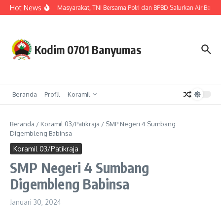
Lewati ke konten
Hot News
Hadir untuk Masyarakat, TNI Bersama Polri dan BPBD Salurkan Air Bersi
Kodim 0701 Banyumas
Beranda
Profll
Koramil
Beranda
/
Koramil 03/Patikraja
/
SMP Negeri 4 Sumbang
Digembleng Babinsa
Koramil 03/Patikraja
SMP Negeri 4 Sumbang
Digembleng Babinsa
Januari 30, 2024