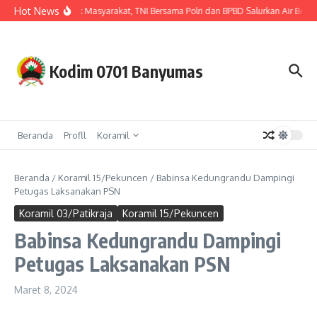
Lewati ke konten
Hot News
Hadir untuk Masyarakat, TNI Bersama Polri dan BPBD Salurkan Air Bersi
Kodim 0701 Banyumas
Beranda
Profll
Koramil
Beranda
/
Koramil 15/Pekuncen
/
Babinsa Kedungrandu Dampingi
Petugas Laksanakan PSN
Koramil 03/Patikraja
Koramil 15/Pekuncen
Babinsa Kedungrandu Dampingi
Petugas Laksanakan PSN
Maret 8, 2024