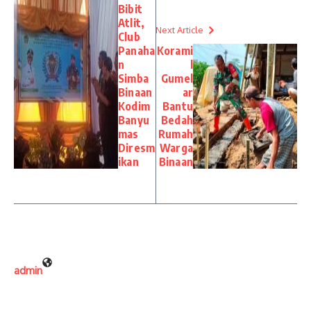
Bibit
Atlit,
Next Article
Club
Panaha
Korami
n
l
Simba
Gumel
Binaan
ar
Kodim
Bantu
Banyu
Bedah
mas
Rumah
Diresm
Warga
ikan
Binaan
admin