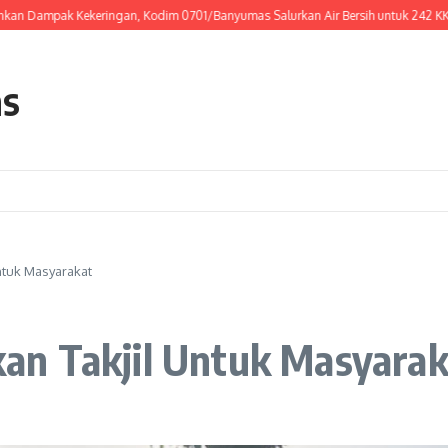
ak Kekeringan, Kodim 0701/Banyumas Salurkan Air Bersih untuk 242 KK di Des
as
ntuk Masyarakat
an Takjil Untuk Masyarak