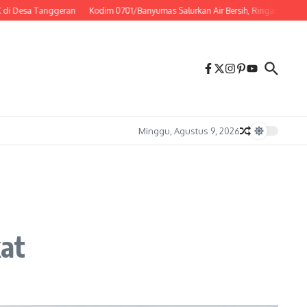
a Tanggeran
Kodim 0701/Banyumas Salurkan Air Bersih, Ringankan Beban Warg
Minggu, Agustus 9, 2026
at