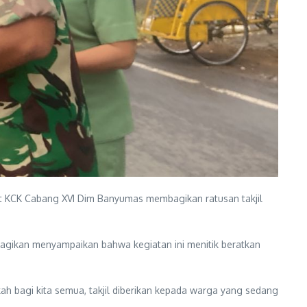
it KCK Cabang XVI Dim Banyumas membagikan ratusan takjil
gikan menyampaikan bahwa kegiatan ini menitik beratkan
ah bagi kita semua, takjil diberikan kepada warga yang sedang