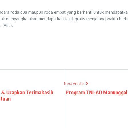
ndara roda dua maupun roda empat yang berhenti untuk mendapatkan 
tidak menyangka akan mendapatkan takjil gratis menjelang waktu be
 (AuL).
Next Article
 & Ucapkan Terimakasih
Program TNI-AD Manunggal A
atuan