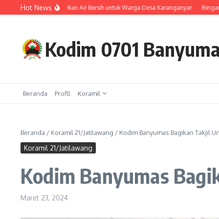
Lewati ke konten
Hot News
i dan BPBD Salurkan Air Bersih untuk Warga Desa Karanganyar
Ringankan Damp
Kodim 0701 Banyum
Beranda
Profll
Koramil
Beranda
/
Koramil 21/Jatilawang
/
Kodim Banyumas Bagikan Takjil U
Koramil 21/Jatilawang
Kodim Banyumas Bagik
Maret 23, 2024