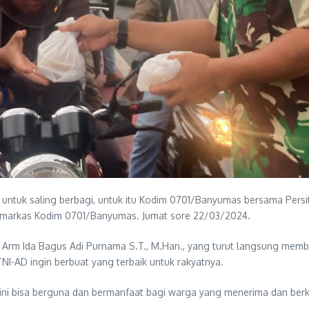
 untuk saling berbagi, untuk itu Kodim 0701/Banyumas bersama Pers
 markas Kodim 0701/Banyumas. Jumat sore 22/03/2024.
rm Ida Bagus Adi Purnama S.T., M.Han., yang turut langsung memba
I-AD ingin berbuat yang terbaik untuk rakyatnya.
 ini bisa berguna dan bermanfaat bagi warga yang menerima dan berk