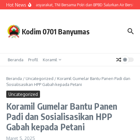
Lewati ke konten
Hot News
Hadir untuk Masyarakat, TNI Bersama Polri dan BPBD Salurkan Air Bersih u
Kodim 0701 Banyumas
Beranda
Profll
Koramil
Beranda
/
Uncategorized
/
Koramil Gumelar Bantu Panen Padi dan
Sosialisasikan HPP Gabah kepada Petani
Uncategorized
Koramil Gumelar Bantu Panen
Padi dan Sosialisasikan HPP
Gabah kepada Petani
Maret 5, 2025