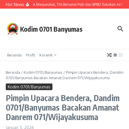
Lewati ke konten
Hot News
Hadir untuk Masyarakat, TNI Bersama Polri dan BPBD Salurkan Air Bers
Kodim 0701 Banyumas
Beranda
Profll
Koramil
Beranda
/
Kodim 0701/Banyumas
/
Pimpin Upacara Bendera, Dandim
0701/Banyumas Bacakan Amanat Danrem 071/Wijayakusuma
Kodim 0701/Banyumas
Pimpin Upacara Bendera, Dandim
0701/Banyumas Bacakan Amanat
Danrem 071/Wijayakusuma
Januari 5, 2026