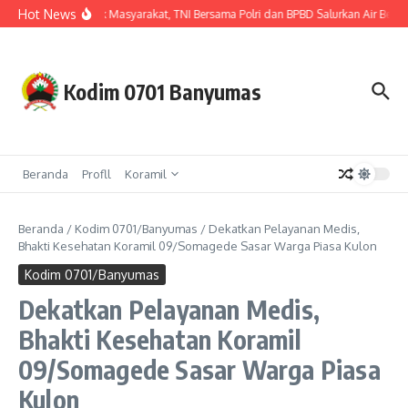
Lewati ke konten
Hot News
Hadir untuk Masyarakat, TNI Bersama Polri dan BPBD Salurkan Air Bersi
Kodim 0701 Banyumas
Beranda
Profll
Koramil
Beranda
/
Kodim 0701/Banyumas
/
Dekatkan Pelayanan Medis,
Bhakti Kesehatan Koramil 09/Somagede Sasar Warga Piasa Kulon
Kodim 0701/Banyumas
Dekatkan Pelayanan Medis,
Bhakti Kesehatan Koramil
09/Somagede Sasar Warga Piasa
Kulon