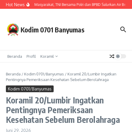
Lewati ke konten
Hot News
Hadir untuk Masyarakat, TNI Bersama Polri dan BPBD Salurkan Air Bersi
Kodim 0701 Banyumas
Beranda
Profll
Koramil
Beranda
/
Kodim 0701/Banyumas
/
Koramil 20/Lumbir Ingatkan
Pentingnya Pemeriksaan Kesehatan Sebelum Berolahraga
Kodim 0701/Banyumas
Koramil 20/Lumbir Ingatkan
Pentingnya Pemeriksaan
Kesehatan Sebelum Berolahraga
Juni 29, 2026