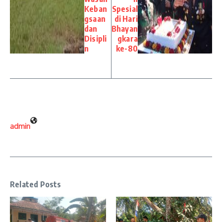
Keban
Spesial
gsaan
di Hari
dan
Bhayan
Disipli
gkara
n
ke-80
admin
Related Posts