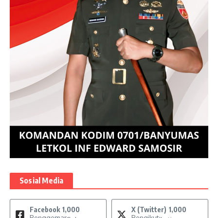
Sosial Media
Facebook
1,000
X (Twitter)
1,000
Penggemar
Pengikut