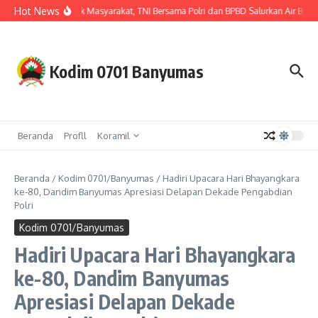
Lewati ke konten
Hot News
Hadir untuk Masyarakat, TNI Bersama Polri dan BPBD Salurkan Air Bersi
Kodim 0701 Banyumas
Beranda
Profll
Koramil
Beranda
/
Kodim 0701/Banyumas
/
Hadiri Upacara Hari Bhayangkara
ke-80, Dandim Banyumas Apresiasi Delapan Dekade Pengabdian
Polri
Kodim 0701/Banyumas
Hadiri Upacara Hari Bhayangkara
ke-80, Dandim Banyumas
Apresiasi Delapan Dekade