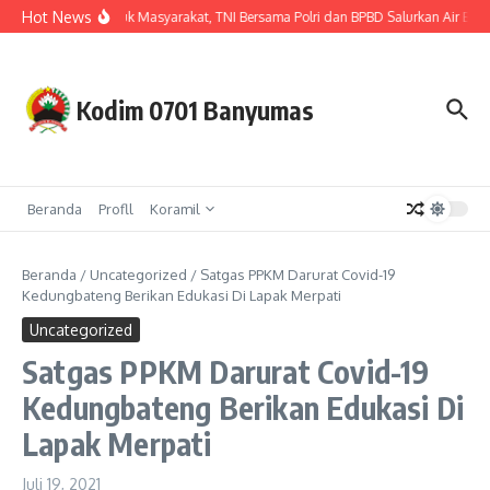
Lewati ke konten
Hot News
Hadir untuk Masyarakat, TNI Bersama Polri dan BPBD Salurkan Air Bers
Kodim 0701 Banyumas
Beranda
Profll
Koramil
Beranda
/
Uncategorized
/
Satgas PPKM Darurat Covid-19
Kedungbateng Berikan Edukasi Di Lapak Merpati
Uncategorized
Satgas PPKM Darurat Covid-19
Kedungbateng Berikan Edukasi Di
Lapak Merpati
Juli 19, 2021