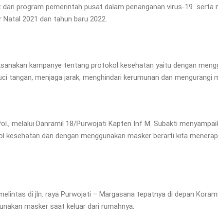
njut dari program pemerintah pusat dalam penanganan virus-19 se
 Natal 2021 dan tahun baru 2022.
ksanakan kampanye tentang protokol kesehatan yaitu dengan meng
 tangan, menjaga jarak, menghindari kerumunan dan mengurangi mo
l., melalui Danramil 18/Purwojati Kapten Inf M. Subakti menyampai
l kesehatan dan dengan menggunakan masker berarti kita menerapk
elintas di jln. raya Purwojati – Margasana tepatnya di depan Kora
unakan masker saat keluar dari rumahnya.