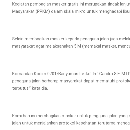
Kegiatan pembagian masker gratis ini merupakan tindak la
Masyarakat (PPKM) dalam skala mikro untuk menghadapi libur
Selain membagikan masker kepada pengguna jalan juga mela
masyarakat agar melaksanakan 5 M (memakai masker, mencuci
Komandan Kodim 0701/Banyumas Letkol Inf Candra S.E.,M.I.Po
pengguna jalan berharap masyarakat dapat mematuhi protoko
terputus,” kata dia.
Kami hari ini membagikan masker untuk pengguna jalan yang m
jalan untuk menjalankan protokol kesehatan terutama mengg