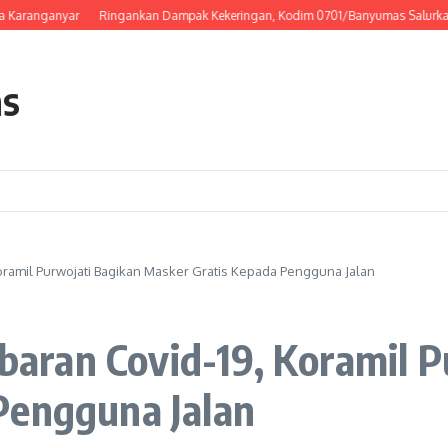
anganyar
Ringankan Dampak Kekeringan, Kodim 0701/Banyumas Salurkan Air Be
as
ramil Purwojati Bagikan Masker Gratis Kepada Pengguna Jalan
ran Covid-19, Koramil P
Pengguna Jalan