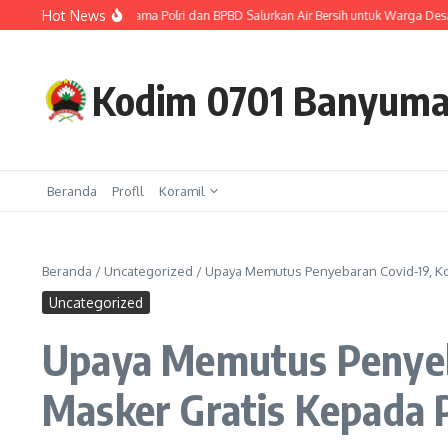
Lewati ke konten
Hot News
syarakat, TNI Bersama Polri dan BPBD Salurkan Air Bersih untuk Warga Desa Kar
Kodim 0701 Banyum
Beranda
Profll
Koramil
Beranda
/
Uncategorized
/
Upaya Memutus Penyebaran Covid-19, Ko
Uncategorized
Upaya Memutus Penyeba
Masker Gratis Kepada 