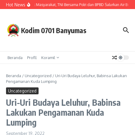
Lewati ke konten
Hot News
Hadir untuk Masyarakat, TNI Bersama Polri dan BPBD Salurkan Air Bersi
Kodim 0701 Banyumas
Beranda
Profll
Koramil
Beranda
/
Uncategorized
/
Uri-Uri Budaya Leluhur, Babinsa Lakukan
Pengamanan Kuda Lumping
Uncategorized
Uri-Uri Budaya Leluhur, Babinsa
Lakukan Pengamanan Kuda
Lumping
September 19, 2022