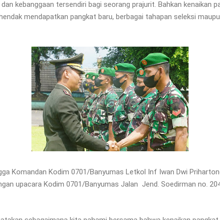
kebanggaan tersendiri bagi seorang prajurit. Bahkan kenaikan pang
ang hendak mendapatkan pangkat baru, berbagai tahapan seleksi maup
ngga Komandan Kodim 0701/Banyumas Letkol Inf Iwan Dwi Prihartono
pangan upacara Kodim 0701/Banyumas Jalan Jend. Soedirman no. 20
an sebagaimana kita pahami bersama bahwa kenaikan pangkat bag