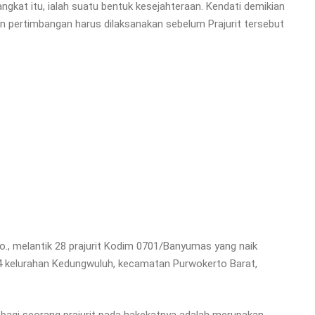
kat itu, ialah suatu bentuk kesejahteraan. Kendati demikian
un pertimbangan harus dilaksanakan sebelum Prajurit tersebut
., melantik 28 prajurit Kodim 0701/Banyumas yang naik
4 kelurahan Kedungwuluh, kecamatan Purwokerto Barat,
i seorang prajurit pada hakekatnya adalah merupakan