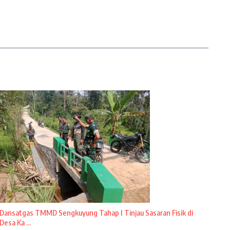
Dansatgas TMMD Sengkuyung Tahap I Tinjau Sasaran Fisik di
Desa Ka ...