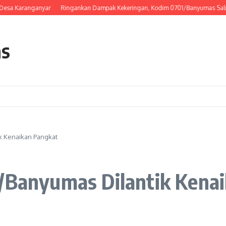
 Karanganyar
Ringankan Dampak Kekeringan, Kodim 0701/Banyumas Salurkan Ai
as
ik Kenaikan Pangkat
1/Banyumas Dilantik Kena