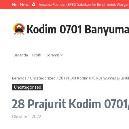
Lewati ke konten
Hot News
k Masyarakat, TNI Bersama Polri dan BPBD Salurkan Air Bersih untuk Warga Desa
Kodim 0701 Banyum
Beranda
Profll
Koramil
Beranda
/
Uncategorized
/
28 Prajurit Kodim 0701/Banyumas Dilant
Uncategorized
28 Prajurit Kodim 070
Oktober 1, 2022