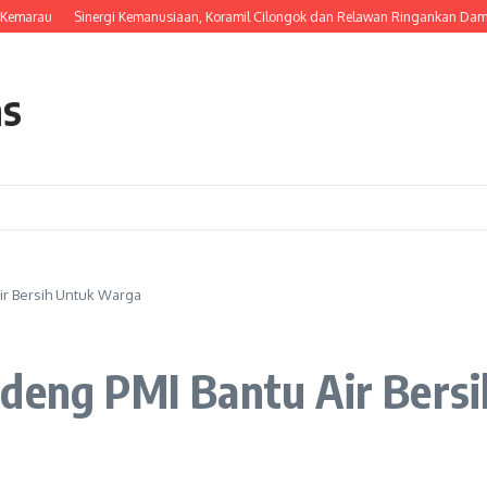
rau
Sinergi Kemanusiaan, Koramil Cilongok dan Relawan Ringankan Dampak K
as
ir Bersih Untuk Warga
ndeng PMI Bantu Air Bers