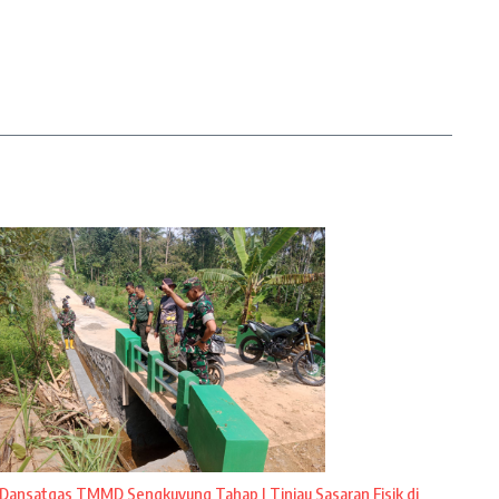
Dansatgas TMMD Sengkuyung Tahap I Tinjau Sasaran Fisik di