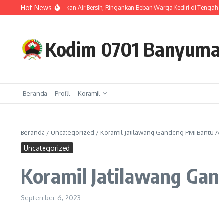
Lewati ke konten
Hot News
01/Banyumas Salurkan Air Bersih, Ringankan Beban Warga Kediri di Tengah Kema
Kodim 0701 Banyum
Beranda
Profll
Koramil
Beranda
/
Uncategorized
/
Koramil Jatilawang Gandeng PMI Bantu A
Uncategorized
Koramil Jatilawang Ga
September 6, 2023